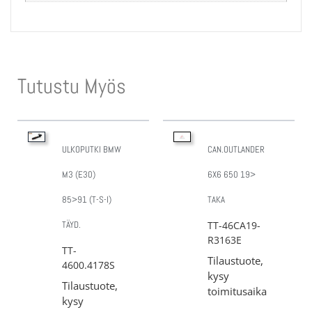
Tutustu Myös
ULKOPUTKI BMW
CAN.OUTLANDER
M3 (E30)
6X6 650 19>
85>91 (T-S-I)
TAKA
TÄYD.
TT-46CA19-
R3163E
TT-
Tilaustuote,
4600.4178S
kysy
Tilaustuote,
toimitusaika
kysy