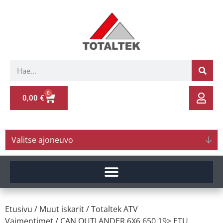
0
0,00
€
Valitse ajoneuvo
Etusivu
/
Muut iskarit
/
Totaltek ATV
Vaimentimet
/ CAN.OUTLANDER 6X6 650 19> ETU