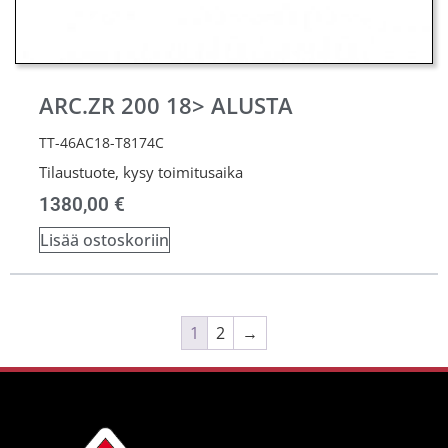
ARC.ZR 200 18> ALUSTA
TT-46AC18-T8174C
Tilaustuote, kysy toimitusaika
1380,00
€
Lisää ostoskoriin
1
2
→