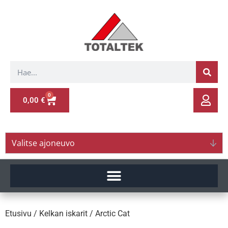
0
0,00
€
Valitse ajoneuvo
Etusivu
/
Kelkan iskarit
/ Arctic Cat