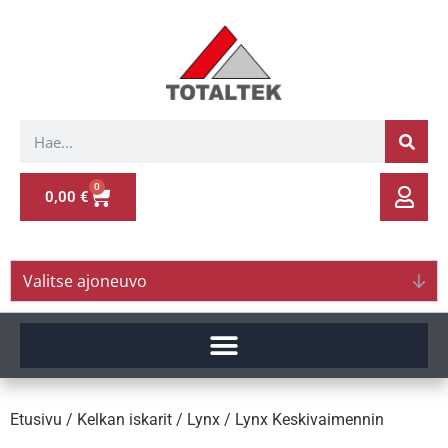
0
0,00
€
Valitse ajoneuvo
Etusivu
/
Kelkan iskarit
/
Lynx
/ Lynx Keskivaimennin