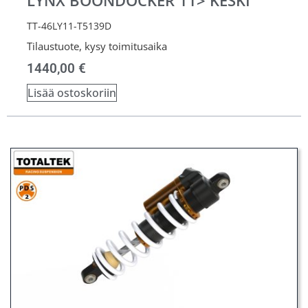
LYNX BOONDOCKER 11> KESKI
TT-46LY11-T5139D
Tilaustuote, kysy toimitusaika
1440,00
€
Lisää ostoskoriin