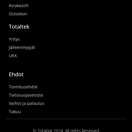
Asiakastili
Ostoskori
Totaltek
Yritys
Jälleenmyyjät
UKK
Ehdot
Toimitusehdot
Tietosuojaseloste
Vaihto ja palautus
Takuu
© Totaltek 2024. All rights Reserved