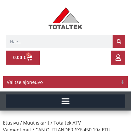
0
0,00
€
Valitse ajoneuvo
Etusivu
/
Muut iskarit
/
Totaltek ATV
Vaimentimet
/ CAN.OUTLANDER 6X6 450 19> ETU