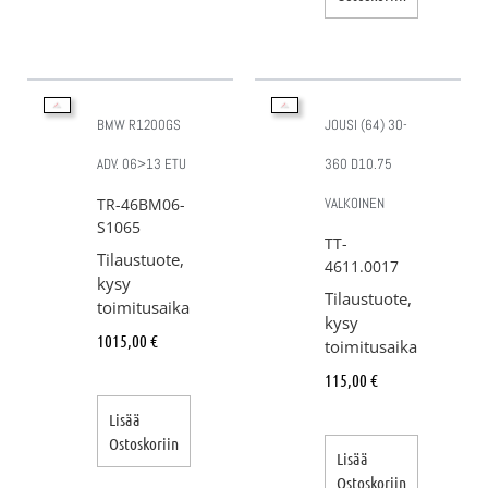
BMW R1200GS
JOUSI (64) 30-
ADV. 06>13 ETU
360 D10.75
TR-46BM06-
VALKOINEN
S1065
TT-
Tilaustuote,
4611.0017
kysy
Tilaustuote,
toimitusaika
kysy
1015,00
€
toimitusaika
115,00
€
Lisää
Ostoskoriin
Lisää
Ostoskoriin