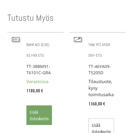
Tutustu Myös
BMW M3 (E36)
YAM.YFZ 450R
91>99 ETU
09> ETU
TT-38BM91-
TT-46YA09-
T6101C-GRA
T5205D
Varastossa
Tilaustuote,
kysy
1180,00
€
toimitusaika
1360,00
€
Lisää
Ostoskoriin
Lisää
Ostoskoriin