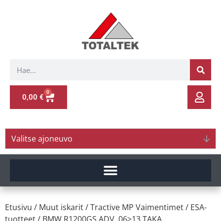
0
0,00
€
Valitse ajoneuvo
Etusivu
/
Muut iskarit
/
Tractive MP Vaimentimet
/
ESA-
tuotteet
/ BMW R1200GS ADV. 06>13 TAKA