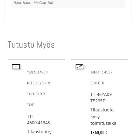
Hard, Hard+, Medium, Soft
Tutustu Myös
YLÄLAUTANEN
YAM.YFZ 450R
MITSU.EVO 7-9
09> ETU
TAKA D19 R
TT-46YA09-
T5205D
TÄYD.
Tilaustuote,
TT-
kysy
4600.4134S
toimitusaika
Tilaustuote,
1360,00
€