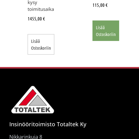
kysy
115,00
€
toimitusaika
1455,00
€
Lisää
Ostoskoriin
Lisää
Ostoskoriin
Insinööritoimisto Totaltek Ky
Nikkarinkuja 8