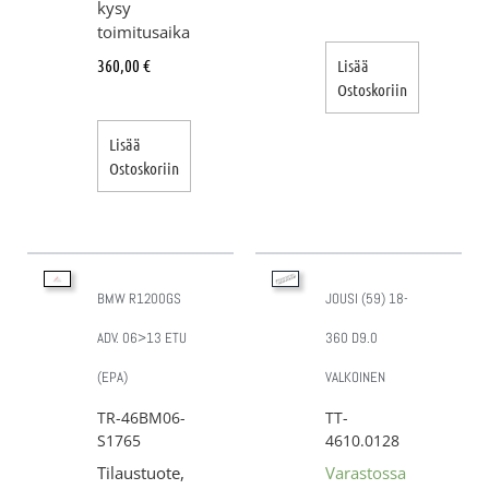
kysy
toimitusaika
360,00
€
Lisää
Ostoskoriin
Lisää
Ostoskoriin
BMW R1200GS
JOUSI (59) 18-
ADV. 06>13 ETU
360 D9.0
(EPA)
VALKOINEN
TR-46BM06-
TT-
S1765
4610.0128
Tilaustuote,
Varastossa