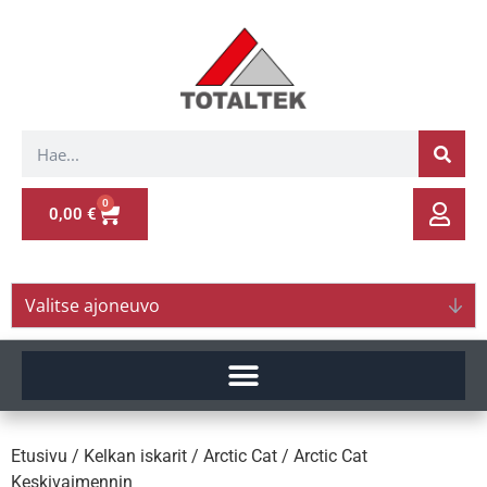
0
0,00
€
Valitse ajoneuvo
Etusivu
/
Kelkan iskarit
/
Arctic Cat
/ Arctic Cat
Keskivaimennin