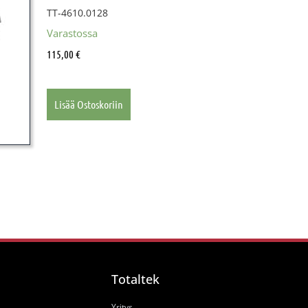
TT-4610.0128
Varastossa
115,00
€
Lisää Ostoskoriin
Totaltek
Yritys