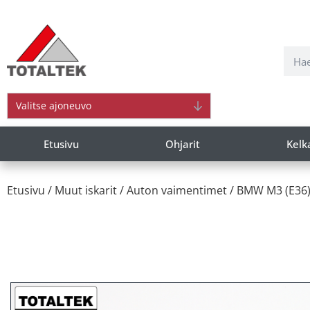
Valitse ajoneuvo
Etusivu
Ohjarit
Kelk
Etusivu
/
Muut iskarit
/
Auton vaimentimet
/
BMW M3 (E36