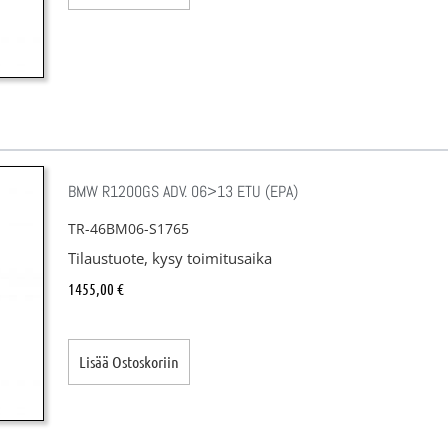
BMW R1200GS ADV. 06>13 ETU (EPA)
TR-46BM06-S1765
Tilaustuote, kysy toimitusaika
1455,00
€
Lisää Ostoskoriin