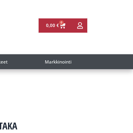
0
0,00
€
keet
Markkinointi
TAKA