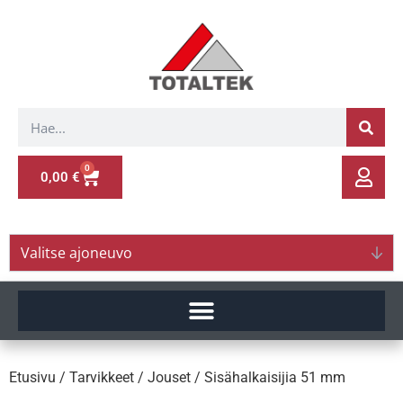
0
0,00
€
Valitse ajoneuvo
Etusivu
/
Tarvikkeet
/
Jouset
/ Sisähalkaisijia 51 mm