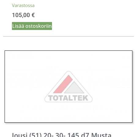
Varastossa
105,00
€
Lisää ostoskoriin
Jousi (51) 20- 30- 145 d7 Musta