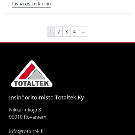
Lisää ostoskoriin
1
2
3
4
→
Insinööritoimisto Totaltek Ky
Nikkarinkuja 8
96910 Rovaniemi
info@totaltek.fi