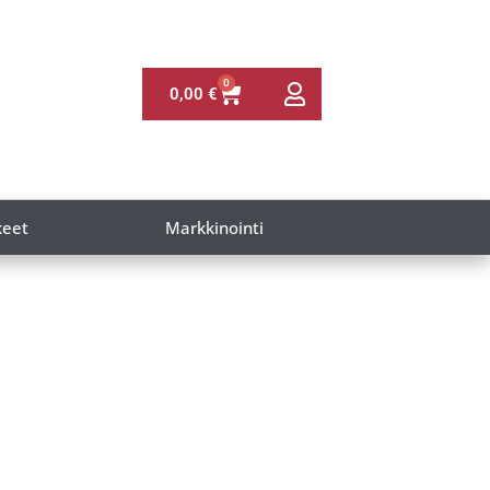
0
0,00
€
keet
Markkinointi