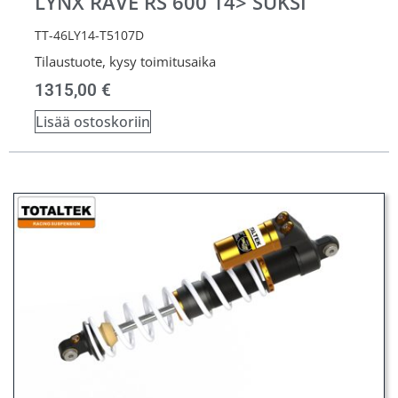
LYNX RAVE RS 600 14> SUKSI
TT-46LY14-T5107D
Tilaustuote, kysy toimitusaika
1315,00
€
Lisää ostoskoriin