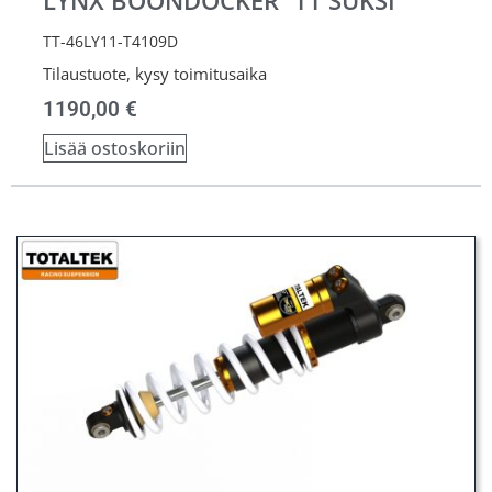
LYNX BOONDOCKER ´11 SUKSI
TT-46LY11-T4109D
Tilaustuote, kysy toimitusaika
1190,00
€
Lisää ostoskoriin