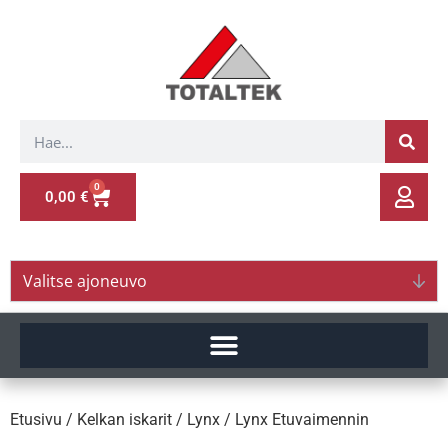
0
0,00
€
Valitse ajoneuvo
Etusivu
/
Kelkan iskarit
/
Lynx
/ Lynx Etuvaimennin