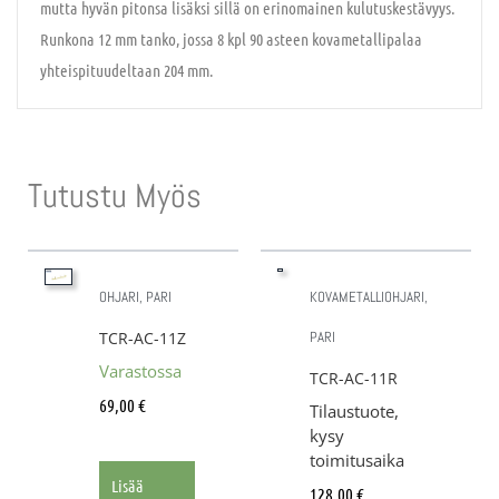
mutta hyvän pitonsa lisäksi sillä on erinomainen kulutuskestävyys.
Runkona 12 mm tanko, jossa 8 kpl 90 asteen kovametallipalaa
yhteispituudeltaan 204 mm.
Tutustu Myös
OHJARI, PARI
KOVAMETALLIOHJARI,
TCR-AC-11Z
PARI
Varastossa
TCR-AC-11R
69,00
€
Tilaustuote,
kysy
toimitusaika
Lisää
128,00
€