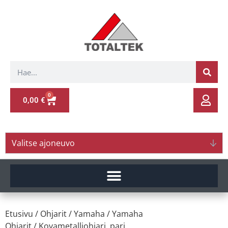
0
0,00
€
Valitse ajoneuvo
Etusivu
/
Ohjarit
/
Yamaha
/
Yamaha
Ohjarit
/ Kovametalliohjari, pari