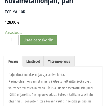
Kovametalliohjari, pari
TCR-YA-10R
128,00
€
Varastossa
Lisää ostoskoriin
Kuvaus
Lisätiedot
Yhteensopivuus
Raju pito, tunnokas ohjaus ja sopiva hinta.
Racing-ohjari on saanut nimensä kilpakuljettajilta, jotka ovat
voittaneet vuosien mittaan lukuisia Suomen mestaruuksia juuri
näillä ohjareilla. Racing on vuodesta toiseen kaikkein suosituin
ohjarimalli. Sen pito riittää kovaan vauhtiin reitillä ja kisoissa,