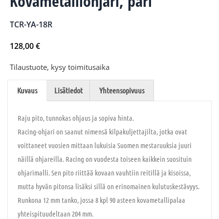
Kovametalliohjari, pari
TCR-YA-18R
128,00
€
Tilaustuote, kysy toimitusaika
Kuvaus
Lisätiedot
Yhteensopivuus
Raju pito, tunnokas ohjaus ja sopiva hinta.
Racing-ohjari on saanut nimensä kilpakuljettajilta, jotka ovat
voittaneet vuosien mittaan lukuisia Suomen mestaruuksia juuri
näillä ohjareilla. Racing on vuodesta toiseen kaikkein suosituin
ohjarimalli. Sen pito riittää kovaan vauhtiin reitillä ja kisoissa,
mutta hyvän pitonsa lisäksi sillä on erinomainen kulutuskestävyys.
Runkona 12 mm tanko, jossa 8 kpl 90 asteen kovametallipalaa
yhteispituudeltaan 204 mm.