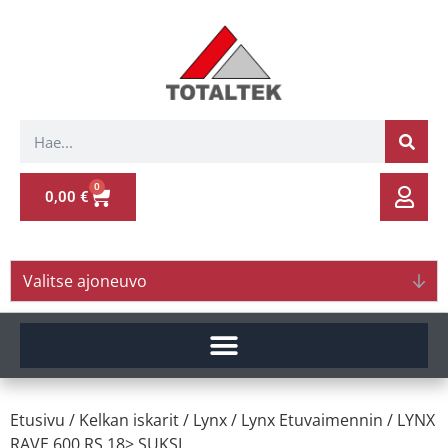
0
0,00
€
Valitse ajoneuvo
Etusivu
/
Kelkan iskarit
/
Lynx
/
Lynx Etuvaimennin
/ LYNX
RAVE 600 RS 18> SUKSI