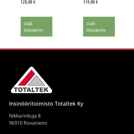
128,00
€
119,00
€
Lisää
Lisää
Ostoskoriin
Ostoskoriin
Insinööritoimisto Totaltek Ky
Nikkarinkuja 8
96910 Rovaniemi