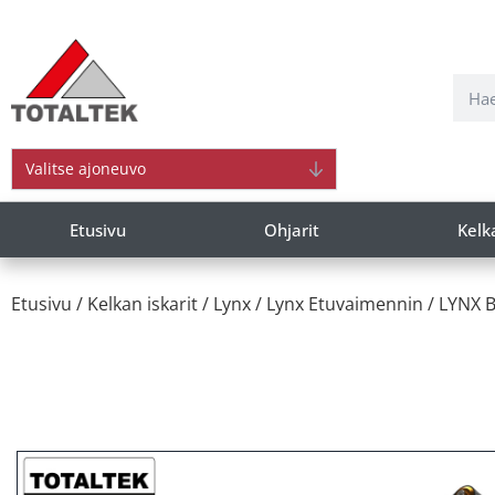
Valitse ajoneuvo
Etusivu
Ohjarit
Kelk
Etusivu
/
Kelkan iskarit
/
Lynx
/
Lynx Etuvaimennin
/ LYNX 