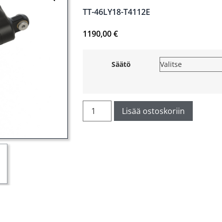
TT-46LY18-T4112E
1190,00
€
Säätö
Lisää ostoskoriin