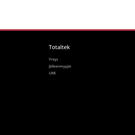
Totaltek
Yritys
Jälleenmyyjät
UKK