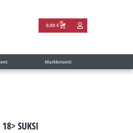
0
0,00
€
keet
Markkinointi
18> SUKSI