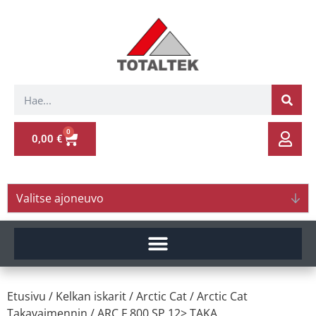
0
0,00
€
Valitse ajoneuvo
Etusivu
/
Kelkan iskarit
/
Arctic Cat
/
Arctic Cat
Takavaimennin
/ ARC.F 800 SP 12> TAKA