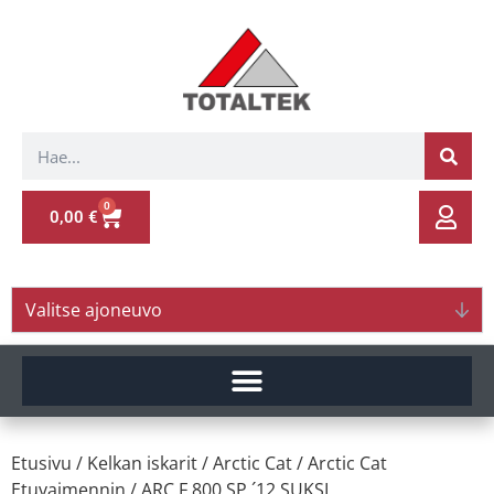
0
0,00
€
Valitse ajoneuvo
Etusivu
/
Kelkan iskarit
/
Arctic Cat
/
Arctic Cat
Etuvaimennin
/ ARC.F 800 SP ´12 SUKSI