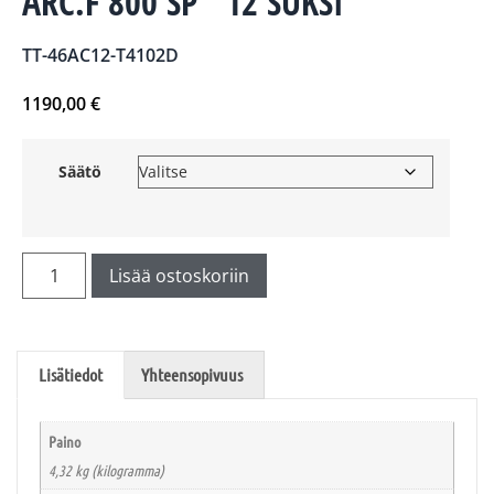
ARC.F 800 SP ´12 SUKSI
TT-46AC12-T4102D
1190,00
€
Säätö
Lisää ostoskoriin
Lisätiedot
Yhteensopivuus
Paino
4,32 kg (kilogramma)