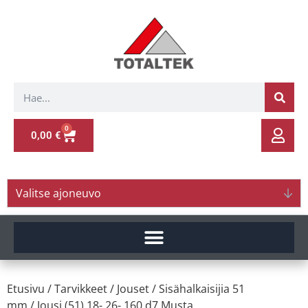
0
0,00
€
Valitse ajoneuvo
Etusivu
/
Tarvikkeet
/
Jouset
/
Sisähalkaisijia 51
mm
/ Jousi (51) 18- 26- 160 d7 Musta