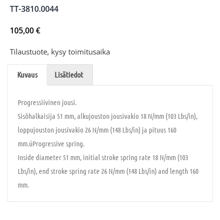
TT-3810.0044
105,00
€
Tilaustuote, kysy toimitusaika
Kuvaus
Lisätiedot
Progressiivinen jousi.
Sisõhalkaisija 51 mm, alkujouston jousivakio 18 N/mm (103 Lbs/in),
loppujouston jousivakio 26 N/mm (148 Lbs/in) ja pituus 160
mm.úProgressive spring.
Inside diameter 51 mm, initial stroke spring rate 18 N/mm (103
Lbs/in), end stroke spring rate 26 N/mm (148 Lbs/in) and length 160
mm.