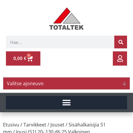
0
0,00
€
Valitse ajoneuvo
Etusivu
/
Tarvikkeet
/
Jouset
/
Sisähalkaisijia 51
mm
/ Jousi (51) 20- 130 d6.25 Valkoinen