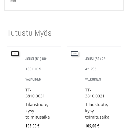
mm.
Tutustu Myös
JOUSI (51) 80-
JOUSI (51) 28-
180 D10.5
42- 205
VALKOINEN
VALKOINEN
TT-
TT-
3810.0031
3810.0021
Tilaustuote,
Tilaustuote,
kysy
kysy
toimitusaika
toimitusaika
105,00
€
105,00
€