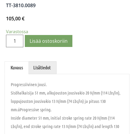
TT-3810.0089
105,00
€
Varastossa
Lisää ostoskoriin
Kuvaus
Lisätiedot
Progressiivinen jousi.
Sisõhalkaisija 51 mm, alkujouston jousivakio 20 N/mm (114 Lbs/in),
loppujouston jousivakio 13 N/mm (74 Lbs/in) ja pituus 130
mm.úProgressive spring.
Inside diameter 51 mm, initial stroke spring rate 20 N/mm (114
Lbs/in), end stroke spring rate 13 N/mm (74 Lbs/in) and length 130