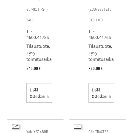
85>91 (T-S-I)
(E30/E36) ETU
TÄYD.
D18 TÄYD.
TT-
TT-
4600.4178S
4600.4176S
Tilaustuote,
Tilaustuote,
kysy
kysy
toimitusaika
toimitusaika
540,00
€
290,00
€
Lisää
Lisää
Ostoskoriin
Ostoskoriin
YAM.YFZ 450R
CAN.TRAXTER