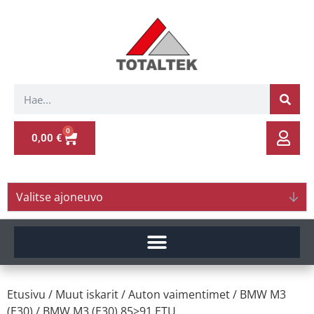
0
0,00
€
Valitse ajoneuvo
Etusivu
/
Muut iskarit
/
Auton vaimentimet
/
BMW M3
(E30)
/ BMW M3 (E30) 85>91 ETU