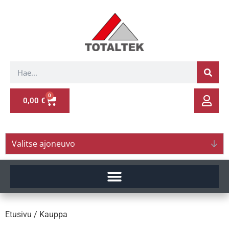
0
0,00
€
Valitse ajoneuvo
Etusivu
/ Kauppa