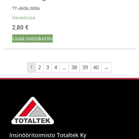
TT-4606.0006
Varastossa
2,80
€
Lisää ostoskoriin
1
2
3
4
…
38
39
40
→
Insinööritoimisto Totaltek Ky