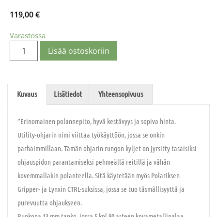
119,00
€
Varastossa
Lisää ostoskoriin
Kuvaus
Lisätiedot
Yhteensopivuus
”Erinomainen polannepito, hyvä kestävyys ja sopiva hinta.
Utility-ohjarin nimi viittaa työkäyttöön, jossa se onkin
parhaimmillaan. Tämän ohjarin rungon kyljet on jyrsitty tasaisiksi
ohjauspidon parantamiseksi pehmeällä reitillä ja vähän
kovemmallakin polanteella. Sitä käytetään myös Polariksen
Gripper- ja Lynxin CTRL-suksissa, jossa se tuo täsmällisyyttä ja
purevuutta ohjaukseen.
Runkona 13 mm tanko, jossa 5 kpl 90 asteen kovametallipalaa