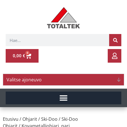
0
0,00
€
Valitse ajoneuvo
Etusivu
/
Ohjarit
/
Ski-Doo
/
Ski-Doo
Ohjarit
/ Kovametalliohjari, pari