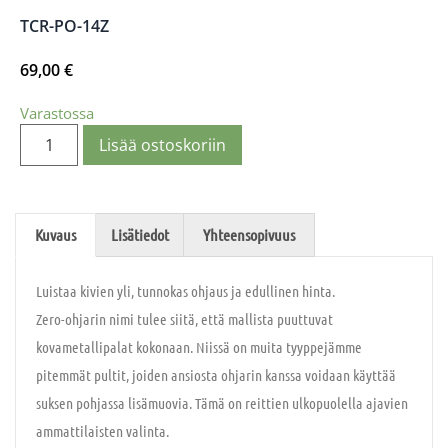
TCR-PO-14Z
69,00
€
Varastossa
Lisää ostoskoriin
Kuvaus
Lisätiedot
Yhteensopivuus
Luistaa kivien yli, tunnokas ohjaus ja edullinen hinta.
Zero-ohjarin nimi tulee siitä, että mallista puuttuvat
kovametallipalat kokonaan. Niissä on muita tyyppejämme
pitemmät pultit, joiden ansiosta ohjarin kanssa voidaan käyttää
suksen pohjassa lisämuovia. Tämä on reittien ulkopuolella ajavien
ammattilaisten valinta.