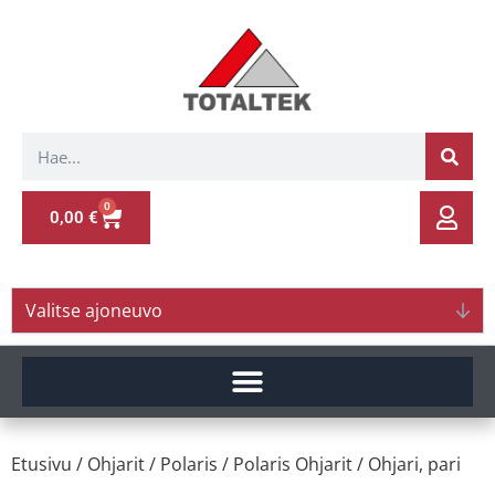
0
0,00
€
Valitse ajoneuvo
Etusivu
/
Ohjarit
/
Polaris
/
Polaris Ohjarit
/ Ohjari, pari