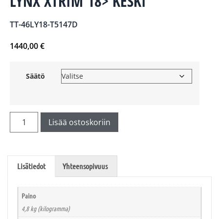
LYNX XTRIM 18> KESKI
TT-46LY18-T5147D
1440,00
€
Säätö
Lisää ostoskoriin
Lisätiedot
Yhteensopivuus
Paino
4,8 kg (kilogramma)