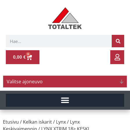
0
0,00
€
Valitse ajoneuvo
Etusivu
/
Kelkan iskarit
/
Lynx
/
Lynx
Keskivaimennin
/ LYNX XTRIM 18> KESKI