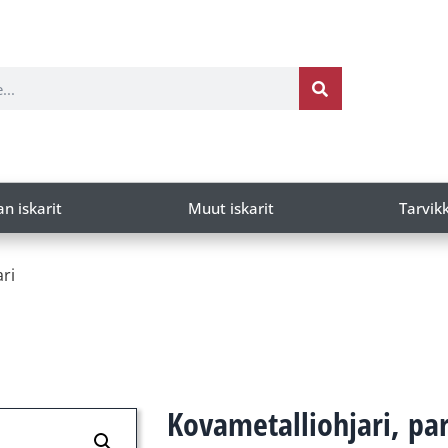
an iskarit
Muut iskarit
Tarvik
ari
Kovametalliohjari, par