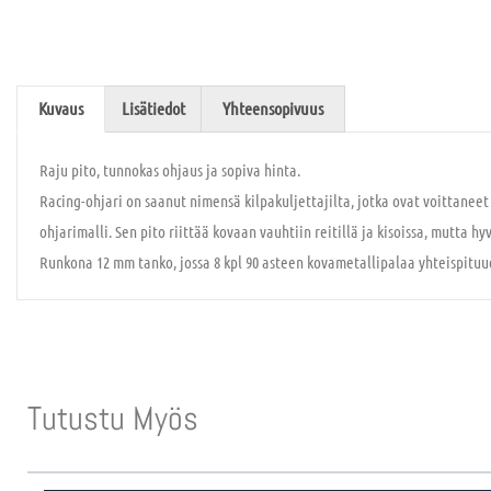
Kuvaus
Lisätiedot
Yhteensopivuus
Raju pito, tunnokas ohjaus ja sopiva hinta.
Racing-ohjari on saanut nimensä kilpakuljettajilta, jotka ovat voittaneet
ohjarimalli. Sen pito riittää kovaan vauhtiin reitillä ja kisoissa, mutta h
Runkona 12 mm tanko, jossa 8 kpl 90 asteen kovametallipalaa yhteispitu
Tutustu Myös