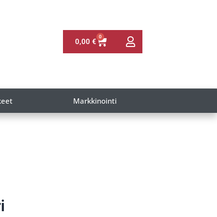
0
0,00
€
keet
Markkinointi
i