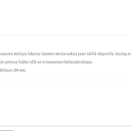
 vuosien mittaan lukuisia Suomen mestaruuksia juuri näillä ohjareilla. Racing o
yvän pitonsa lisäksi sillä on erinomainen kulutuskestävyys.
udeltaan 204 mm.