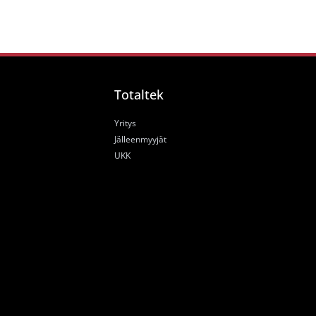
Totaltek
Yritys
Jälleenmyyjät
UKK