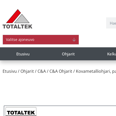
Valitse ajoneuvo
Etusivu
Ohjarit
Kelk
Etusivu
/
Ohjarit
/
C&A
/
C&A Ohjarit
/ Kovametalliohjari, p