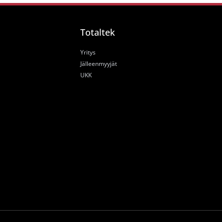
Totaltek
Yritys
Jälleenmyyjät
UKK