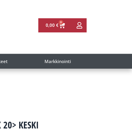
0
0,00
€
keet
Markkinointi
 20> KESKI