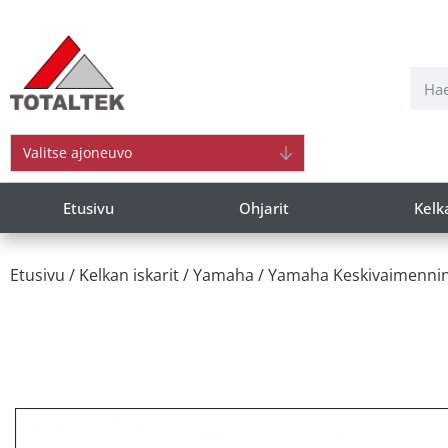
Valitse ajoneuvo
Etusivu
Ohjarit
Kelk
Etusivu
/
Kelkan iskarit
/
Yamaha
/
Yamaha Keskivaimenni