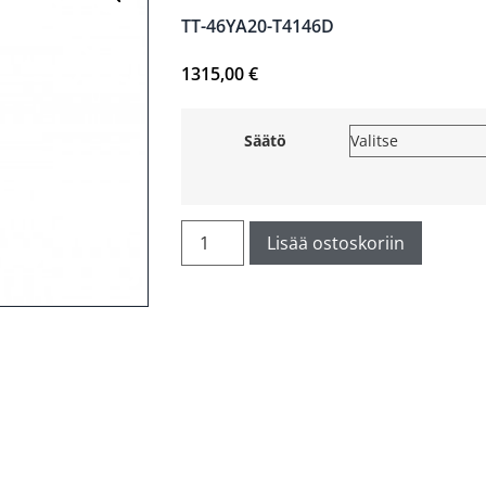
TT-46YA20-T4146D
1315,00
€
Säätö
Lisää ostoskoriin