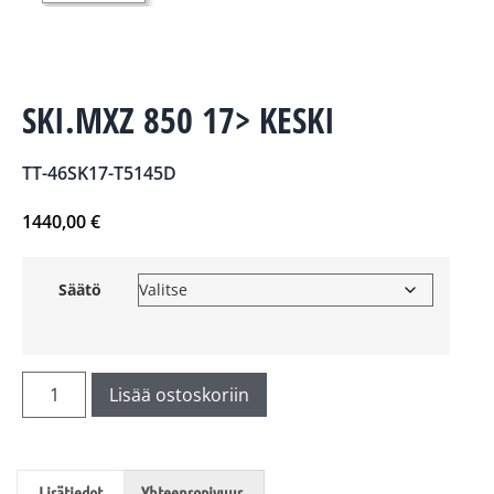
SKI.MXZ 850 17> KESKI
TT-46SK17-T5145D
1440,00
€
Säätö
Lisää ostoskoriin
Lisätiedot
Yhteensopivuus