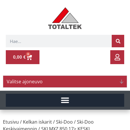
0
0,00
€
Valitse ajoneuvo
Etusivu
/
Kelkan iskarit
/
Ski-Doo
/
Ski-Doo
Keskivaimennin
/ SKI.MXZ 850 17> KESKI