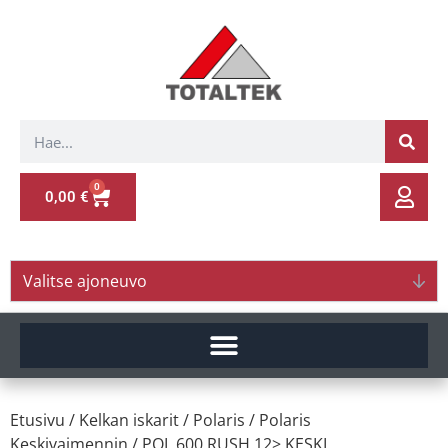
0
0,00
€
Valitse ajoneuvo
Etusivu
/
Kelkan iskarit
/
Polaris
/
Polaris
Keskivaimennin
/ POL.600 RUSH 12> KESKI