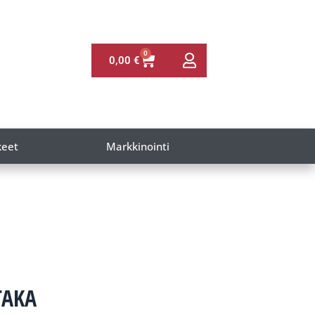
0
0,00
€
keet
Markkinointi
TAKA