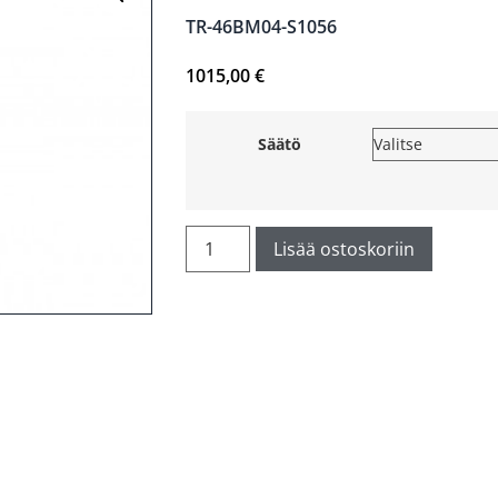
TR-46BM04-S1056
1015,00
€
Säätö
Lisää ostoskoriin