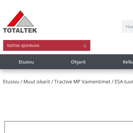
Valitse ajoneuvo
Etusivu
Ohjarit
Kelk
Etusivu
/
Muut iskarit
/
Tractive MP Vaimentimet
/
ESA-tuo