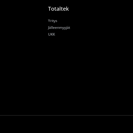
Totaltek
Yritys
Jälleenmyyjät
UKK