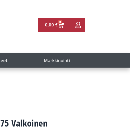
0
0,00
€
keet
Markkinointi
.75 Valkoinen