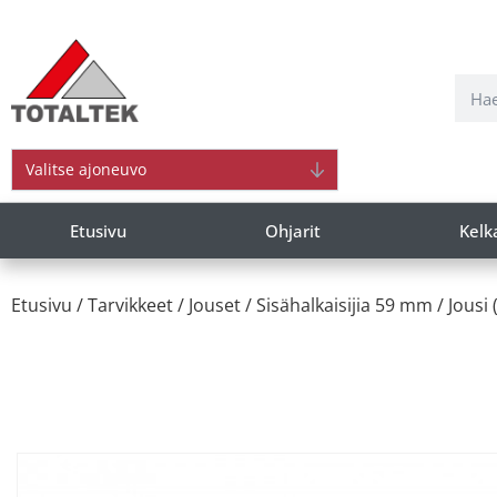
Valitse ajoneuvo
Etusivu
Ohjarit
Kelk
Etusivu
/
Tarvikkeet
/
Jouset
/
Sisähalkaisijia 59 mm
/ Jousi