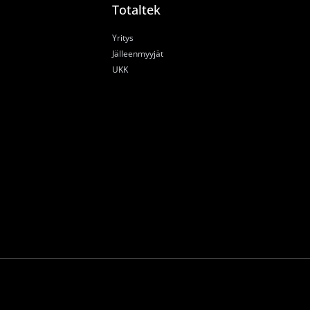
Totaltek
Yritys
Jälleenmyyjät
UKK