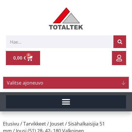
0
0,00
€
Valitse ajoneuvo
Etusivu
/
Tarvikkeet
/
Jouset
/
Sisähalkaisijia 51
mm
/ Jousi (51) 28- 42- 180 Valkoinen