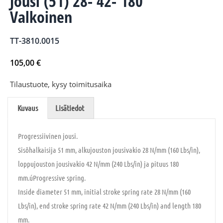
Jousi (51) 28- 42- 180
Valkoinen
TT-3810.0015
105,00
€
Tilaustuote, kysy toimitusaika
Kuvaus
Lisätiedot
Progressiivinen jousi.
Sisõhalkaisija 51 mm, alkujouston jousivakio 28 N/mm (160 Lbs/in),
loppujouston jousivakio 42 N/mm (240 Lbs/in) ja pituus 180
mm.úProgressive spring.
Inside diameter 51 mm, initial stroke spring rate 28 N/mm (160
Lbs/in), end stroke spring rate 42 N/mm (240 Lbs/in) and length 180
mm.