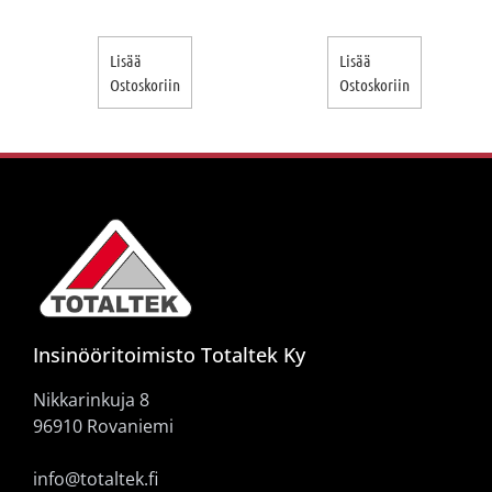
Lisää
Lisää
Ostoskoriin
Ostoskoriin
Insinööritoimisto Totaltek Ky
Nikkarinkuja 8
96910 Rovaniemi
info@totaltek.fi