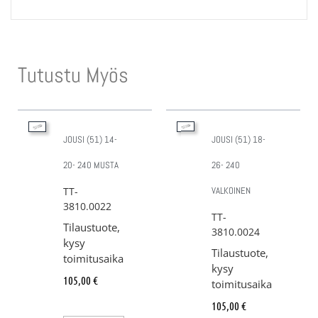
Tutustu Myös
JOUSI (51) 14-
JOUSI (51) 18-
20- 240 MUSTA
26- 240
TT-
VALKOINEN
3810.0022
TT-
Tilaustuote,
3810.0024
kysy
Tilaustuote,
toimitusaika
kysy
105,00
€
toimitusaika
105,00
€