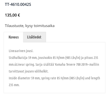
TT-4610.0042S
135,00
€
Tilaustuote, kysy toimitusaika
Kuvaus
Lisätiedot
Lineaarinen jousi.
Sisõhalkaisija 59 mm, jousivakio 85 N/mm (485 Lbs/in) ja pituus 235
mm.úLinear spring. Sarja sisältää Yamaha Tenere 700 2019> malliin
tarvittavat jousen väliholkit.
Inside diameter 59 mm, spring rate 85 N/mm (485 Lbs/in) and length
235 mm.