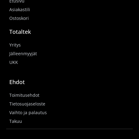
Etusivu
Asiakastili
Ostoskori
Totaltek
Yritys
Jälleenmyyjät
UKK
Ehdot
Toimitusehdot
Tietosuojaseloste
Vaihto ja palautus
Takuu