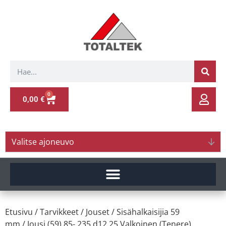
0
0,00
€
Valitse ajoneuvo
Etusivu
/
Tarvikkeet
/
Jouset
/
Sisähalkaisijia 59
mm
/ Jousi (59) 85- 235 d12.25 Valkoinen (Tenere)