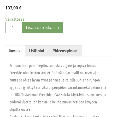
133,00
€
Varastossa
Lisää ostoskoriin
Kuvaus
Lisätiedot
Yhteensopivuus
Erinomainen polannepito, tunnokas ohjaus ja sopiva hinta.
Freeride-nimi kertoo sen, että tämä ohjarimalli on kevyt ajaa,
mutta se ohjaa hyvin myös pehmeällä reitillä. Ohjarin rungon
kyljet on jyrsitty tasaisiksi ohjauspidon parantamiseksi pehmeällä
reitillä. Testasimme Freeridea C&A suksia käyttävien snowcross- ja
endurokuljettajien kanssa ja he ihastuivat heti sen kevyeen
ohjattavuuteen.
Runkona 13 mm tanko, jossa 4 kpl 75 asteen kovametallipalaa