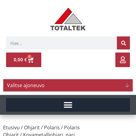
0
0,00
€
Valitse ajoneuvo
Etusivu
/
Ohjarit
/
Polaris
/
Polaris
Ohjarit
/ Kovametalliohjari, pari