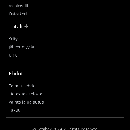
Asiakastili
Ostoskori
Totaltek
Yritys
Jälleenmyyjät
UKK
Ehdot
Toimitusehdot
Tietosuojaseloste
Vaihto ja palautus
Takuu
© Totaltek 2024. All rights Reserved