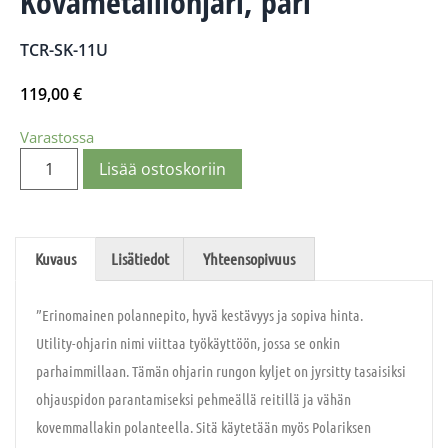
Kovametalliohjari, pari
TCR-SK-11U
119,00
€
Varastossa
Lisää ostoskoriin
Kuvaus
Lisätiedot
Yhteensopivuus
”Erinomainen polannepito, hyvä kestävyys ja sopiva hinta.
Utility-ohjarin nimi viittaa työkäyttöön, jossa se onkin
parhaimmillaan. Tämän ohjarin rungon kyljet on jyrsitty tasaisiksi
ohjauspidon parantamiseksi pehmeällä reitillä ja vähän
kovemmallakin polanteella. Sitä käytetään myös Polariksen