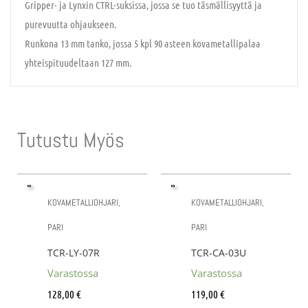
Gripper- ja Lynxin CTRL-suksissa, jossa se tuo täsmällisyyttä ja
purevuutta ohjaukseen.
Runkona 13 mm tanko, jossa 5 kpl 90 asteen kovametallipalaa
yhteispituudeltaan 127 mm.
Tutustu Myös
KOVAMETALLIOHJARI,
KOVAMETALLIOHJARI,
PARI
PARI
TCR-LY-07R
TCR-CA-03U
Varastossa
Varastossa
128,00
€
119,00
€