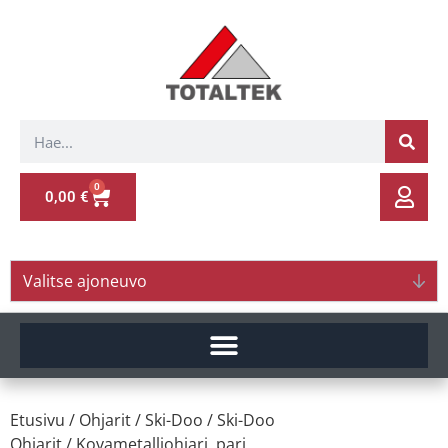
0
0,00
€
Valitse ajoneuvo
Etusivu
/
Ohjarit
/
Ski-Doo
/
Ski-Doo
Ohjarit
/ Kovametalliohjari, pari