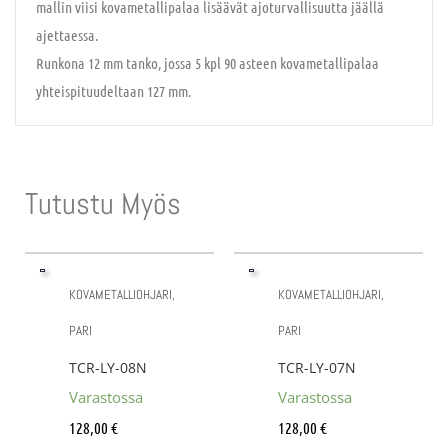
mallin viisi kovametallipalaa lisäävät ajoturvallisuutta jäällä
ajettaessa.
Runkona 12 mm tanko, jossa 5 kpl 90 asteen kovametallipalaa
yhteispituudeltaan 127 mm.
Tutustu Myös
KOVAMETALLIOHJARI,
KOVAMETALLIOHJARI,
PARI
PARI
TCR-LY-08N
TCR-LY-07N
Varastossa
Varastossa
128,00
€
128,00
€