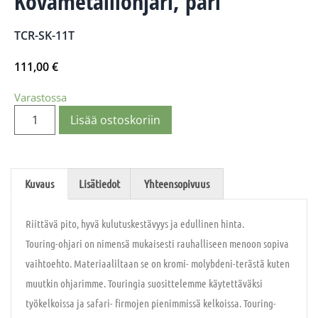
Kovametalliohjari, pari
TCR-SK-11T
111,00
€
Varastossa
Lisää ostoskoriin
Kuvaus
Lisätiedot
Yhteensopivuus
Riittävä pito, hyvä kulutuskestävyys ja edullinen hinta.
Touring-ohjari on nimensä mukaisesti rauhalliseen menoon sopiva
vaihtoehto. Materiaaliltaan se on kromi- molybdeni-terästä kuten
muutkin ohjarimme. Touringia suosittelemme käytettäväksi
työkelkoissa ja safari- firmojen pienimmissä kelkoissa. Touring-