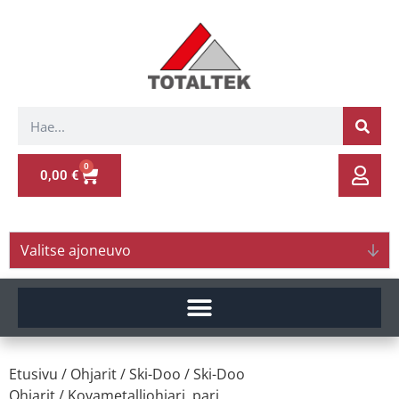
0
0,00
€
Valitse ajoneuvo
Etusivu
/
Ohjarit
/
Ski-Doo
/
Ski-Doo
Ohjarit
/ Kovametalliohjari, pari