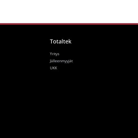
Totaltek
Yritys
Jälleenmyyjät
UKK