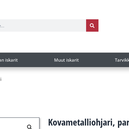
an iskarit
Muut iskarit
Tarvik
i
Kovametalliohjari, par