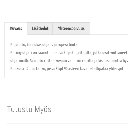
Kuvaus
Lisätiedot
Yhteensopivuus
Raju pito, tunnokas ohjaus ja sopiva hinta.
Racing-ohjari on saanut nimensä kilpakuljettajilta, jotka ovat voittaneet
ohjarimalli. Sen pito riittää kovaan vauhtiin reitillä ja kisoissa, mutta h
Runkona 12 mm tanko, jossa 8 kpl 90 asteen kovametallipalaa yhteispitu
Tutustu Myös