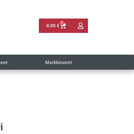
0
0,00
€
keet
Markkinointi
i