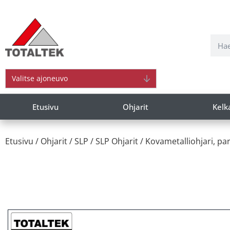
Valitse ajoneuvo
Etusivu
Ohjarit
Kelk
Etusivu
/
Ohjarit
/
SLP
/
SLP Ohjarit
/ Kovametalliohjari, par