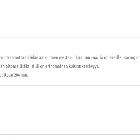
 vuosien mittaan lukuisia Suomen mestaruuksia juuri näillä ohjareilla. Racing o
yvän pitonsa lisäksi sillä on erinomainen kulutuskestävyys.
udeltaan 204 mm.