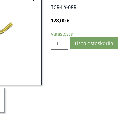
TCR-LY-08R
128,00
€
Varastossa
Lisää ostoskoriin