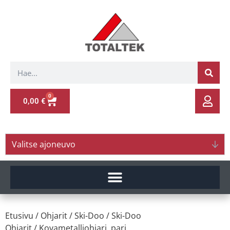
0
0,00
€
Valitse ajoneuvo
Etusivu
/
Ohjarit
/
Ski-Doo
/
Ski-Doo
Ohjarit
/ Kovametalliohjari, pari