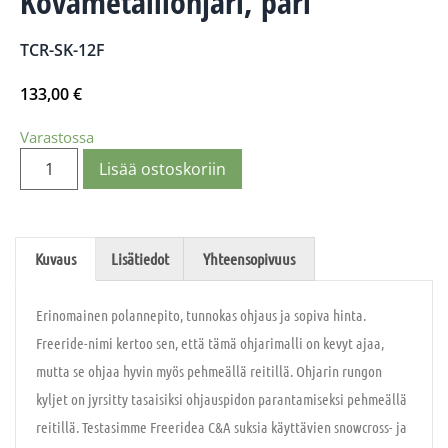
Kovametalliohjari, pari
TCR-SK-12F
133,00
€
Varastossa
Lisää ostoskoriin
Kuvaus
Lisätiedot
Yhteensopivuus
Erinomainen polannepito, tunnokas ohjaus ja sopiva hinta.
Freeride-nimi kertoo sen, että tämä ohjarimalli on kevyt ajaa,
mutta se ohjaa hyvin myös pehmeällä reitillä. Ohjarin rungon
kyljet on jyrsitty tasaisiksi ohjauspidon parantamiseksi pehmeällä
reitillä. Testasimme Freeridea C&A suksia käyttävien snowcross- ja