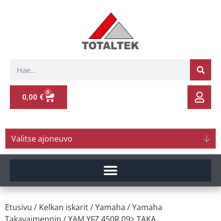
0
0,00
€
Valitse ajoneuvo
Etusivu
/
Kelkan iskarit
/
Yamaha
/
Yamaha
Takavaimennin
/ YAM.YFZ 450R 09> TAKA