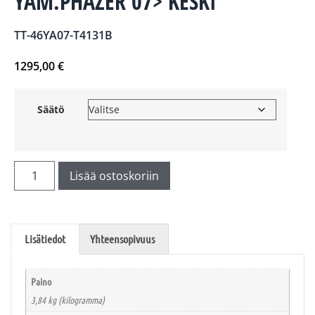
YAM.PHAZER 07> KESKI
TT-46YA07-T4131B
1295,00
€
Säätö
Lisää ostoskoriin
Lisätiedot
Yhteensopivuus
Paino
3,84 kg (kilogramma)