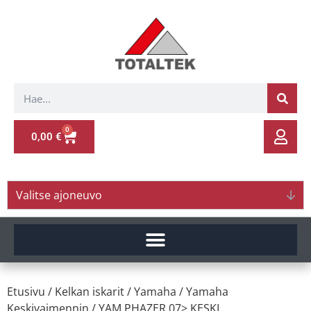
0
0,00
€
Valitse ajoneuvo
Etusivu
/
Kelkan iskarit
/
Yamaha
/
Yamaha
Keskivaimennin
/ YAM.PHAZER 07> KESKI