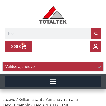
0
0,00
€
Valitse ajoneuvo
Etusivu
/
Kelkan iskarit
/
Yamaha
/
Yamaha
Keskivaimennin
/ YAM.APEX 11> KESKI