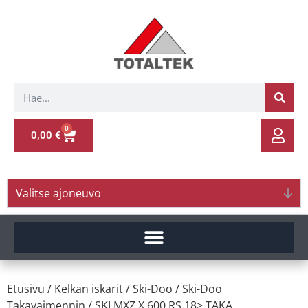
0
0,00
€
Valitse ajoneuvo
Etusivu
/
Kelkan iskarit
/
Ski-Doo
/
Ski-Doo
Takavaimennin
/ SKI.MXZ X 600 RS 18> TAKA