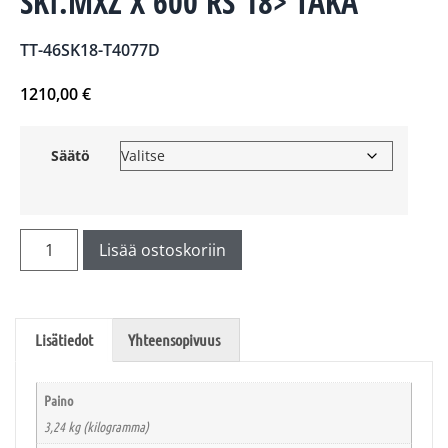
SKI.MXZ X 600 RS 18> TAKA
TT-46SK18-T4077D
1210,00
€
Säätö
Lisää ostoskoriin
Lisätiedot
Yhteensopivuus
Paino
3,24 kg (kilogramma)