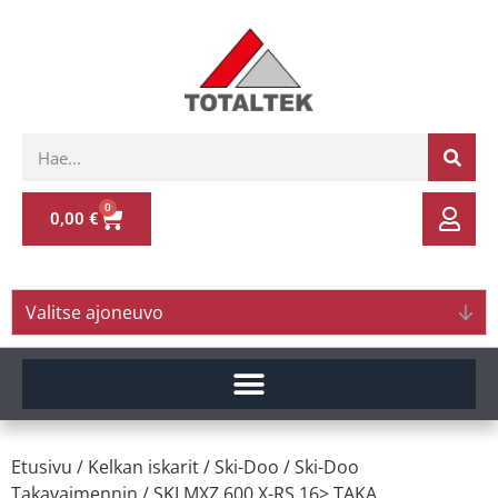
0
0,00
€
Valitse ajoneuvo
Etusivu
/
Kelkan iskarit
/
Ski-Doo
/
Ski-Doo
Takavaimennin
/ SKI.MXZ 600 X-RS 16> TAKA