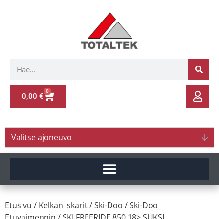
0
0,00
€
Valitse ajoneuvo
Etusivu
/
Kelkan iskarit
/
Ski-Doo
/
Ski-Doo
Etuvaimennin
/ SKI.FREERIDE 850 18> SUKSI