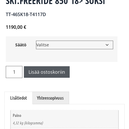
SKI.FREERIDE 850 18> SUKSI
TT-46SK18-T4117D
1190,00
€
Säätö
Lisää ostoskoriin
Lisätiedot
Yhteensopivuus
Paino
4,32 kg (kilogramma)