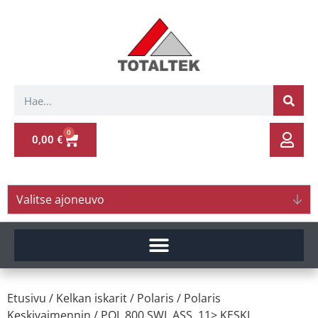
0
0,00
€
Valitse ajoneuvo
Etusivu
/
Kelkan iskarit
/
Polaris
/
Polaris
Keskivaimennin
/ POL.800 SWI. ASS. 11> KESKI