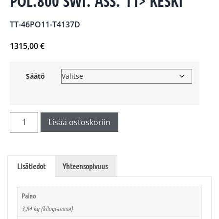
POL.800 SWI. ASS. 11> KESKI
TT-46PO11-T4137D
1315,00
€
Säätö
Lisää ostoskoriin
Lisätiedot
Yhteensopivuus
Paino
3,84 kg (kilogramma)