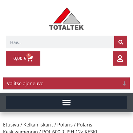
0
0,00
€
Valitse ajoneuvo
Etusivu
/
Kelkan iskarit
/
Polaris
/
Polaris
Keskivaimennin
/ POL.600 RUSH 12> KESKI