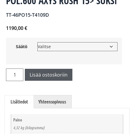
POL.600 AXYS RUSH 15> SUKSI
TT-46PO15-T4109D
1190,00
€
Säätö
Lisää ostoskoriin
Lisätiedot
Yhteensopivuus
Paino
4,32 kg (kilogramma)