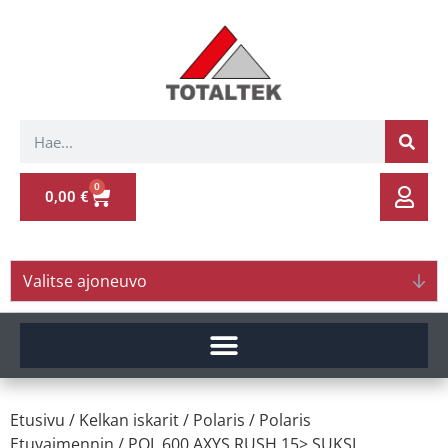
0
0,00
€
Valitse ajoneuvo
Etusivu
/
Kelkan iskarit
/
Polaris
/
Polaris
Etuvaimennin
/ POL.600 AXYS RUSH 15> SUKSI