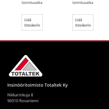
toimitusaika
toimitusaika
Lisää
Lisää
Ostoskoriin
Ostoskoriin
Insinööritoimisto Totaltek Ky
Nikkarinkuja 8
96910 Rovaniemi