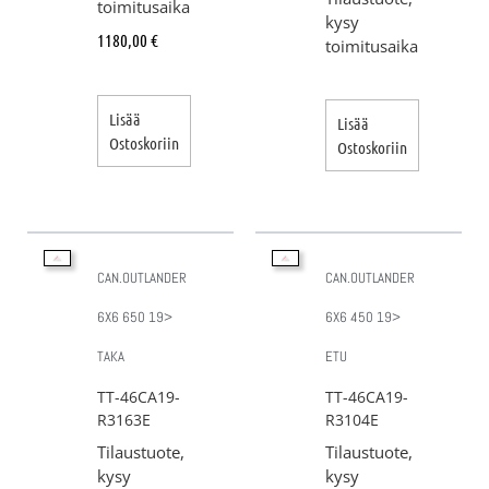
toimitusaika
kysy
1180,00
€
toimitusaika
Lisää
Lisää
Ostoskoriin
Ostoskoriin
CAN.OUTLANDER
CAN.OUTLANDER
6X6 650 19>
6X6 450 19>
TAKA
ETU
TT-46CA19-
TT-46CA19-
R3163E
R3104E
Tilaustuote,
Tilaustuote,
kysy
kysy