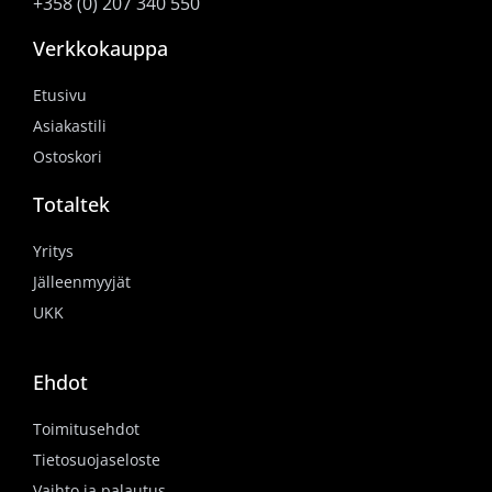
+358 (0) 207 340 550
Verkkokauppa
Etusivu
Asiakastili
Ostoskori
Totaltek
Yritys
Jälleenmyyjät
UKK
Ehdot
Toimitusehdot
Tietosuojaseloste
Vaihto ja palautus