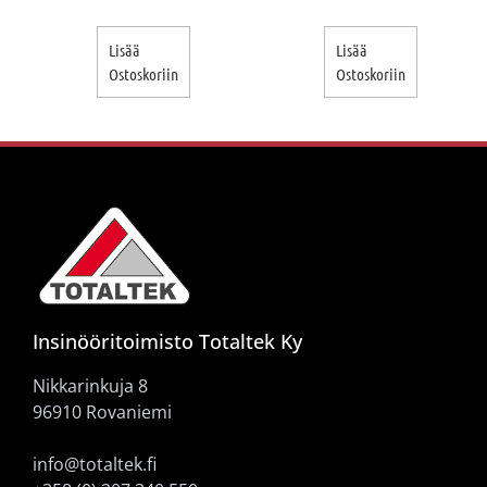
Lisää
Lisää
Ostoskoriin
Ostoskoriin
Insinööritoimisto Totaltek Ky
Nikkarinkuja 8
96910 Rovaniemi
info@totaltek.fi