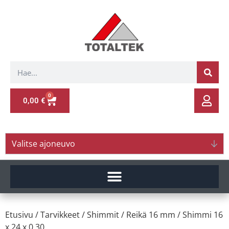
0
0,00
€
Valitse ajoneuvo
Etusivu
/
Tarvikkeet
/
Shimmit
/
Reikä 16 mm
/ Shimmi 16
x 24 x 0.30