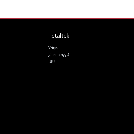
Totaltek
Yritys
Jälleenmyyjät
UKK