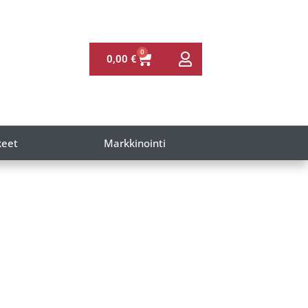
0
0,00
€
keet
Markkinointi