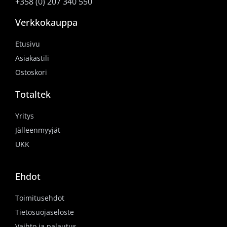
+358 (0) 207 340 550
Verkkokauppa
Etusivu
Asiakastili
Ostoskori
Totaltek
Yritys
Jälleenmyyjät
UKK
Ehdot
Toimitusehdot
Tietosuojaseloste
Vaihto ja palautus