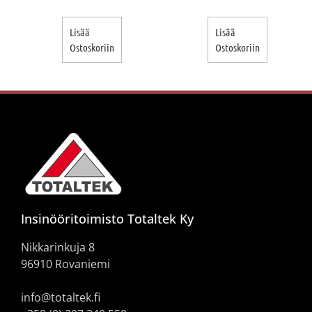
Lisää
Lisää
Ostoskoriin
Ostoskoriin
Insinööritoimisto Totaltek Ky
Nikkarinkuja 8
96910 Rovaniemi
info@totaltek.fi