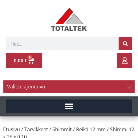
0
0,00
€
Valitse ajoneuvo
Etusivu
/
Tarvikkeet
/
Shimmit
/
Reikä 12 mm
/ Shimmi 12
x 25 x 0.10