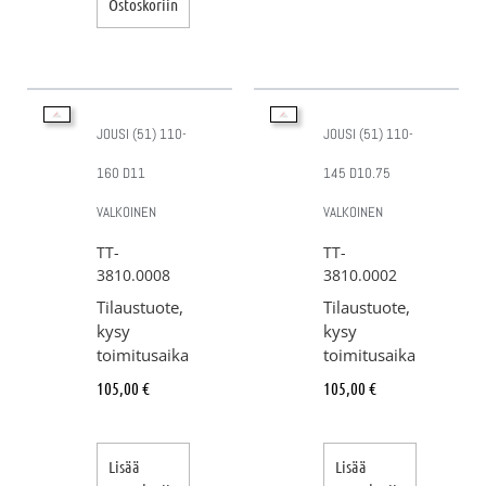
Ostoskoriin
JOUSI (51) 110-
JOUSI (51) 110-
160 D11
145 D10.75
VALKOINEN
VALKOINEN
TT-
TT-
3810.0008
3810.0002
Tilaustuote,
Tilaustuote,
kysy
kysy
toimitusaika
toimitusaika
105,00
€
105,00
€
Lisää
Lisää